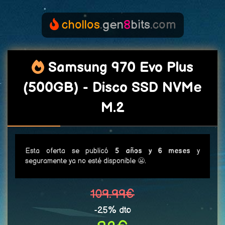
chollos
.
gen
8
bits
.com
Samsung 970 Evo Plus
(500GB) - Disco SSD NVMe
M.2
Esta oferta se publicó
5 años y 6 meses
y
seguramente ya no esté disponible 😬.
109.99€
-25% dto