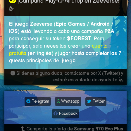
¡Campaña Play-to-Airdrop en Zeeverse!
🥳
El juego
Zeeverse
(
Epic Games
/
Android
/
iOS
) está llevando a cabo una campaña
P2A
para conseguir su token
$FOREST
. Para
participar, solo necesitas crear una
cuenta
gratuita
(en inglés) y jugar hasta completar las 7
quests principales del juego.
Si tienes alguna duda, contáctame por X (Twitter) y
estaré encantado de ayudarte 🚀
Telegram
Whatsapp
Twitter
Facebook
Comparte la oferta de
Samsung 970 Evo Plus