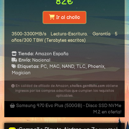
82€
Ir al chollo
3500-3300MB/s Lectura-Escritura. Garantía 5
años/300 TBW (Terabytes escritos)
Tienda:
Amazon España
Envío:
Nacional
Etiquetas:
PC, MAC, NAND, TLC, Phoenix,
Magician
En calidad de afiliado de Amazon,
chollos.gen8bits.com
obtiene
ingresos por las compras adscritas que cumplen los requisitos
aplicables.
Samsung 970 Evo Plus (500GB) - Disco SSD NVMe
M.2 en oferta!