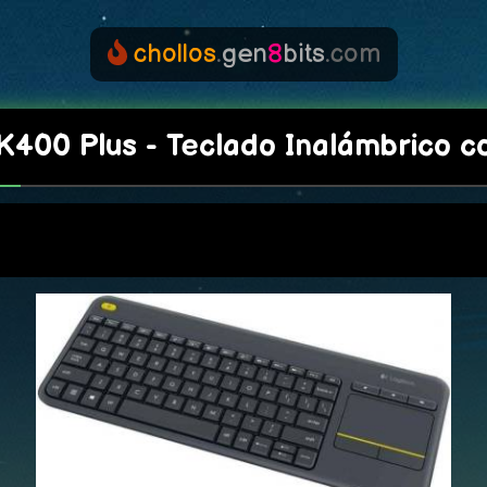
chollos
.
gen
8
bits
.com
K400 Plus - Teclado Inalámbrico 