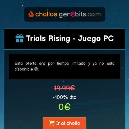
chollos
.
gen
8
bits
.com
Trials Rising - Juego PC
Esta oferta era por tiempo limitado y ya no esta
disponible 😔.
19.99€
-100% dto
0€
Ir al chollo