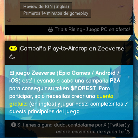
Review de IGN (Inglés)
Primeros 14 minutos de gameplay
Trials Rising - Juego PC en oferta!
¡Campaña Play-to-Airdrop en Zeeverse!
🥳
El juego
Zeeverse
(
Epic Games
/
Android
/
iOS
) está llevando a cabo una campaña
P2A
para conseguir su token
$FOREST
. Para
participar, solo necesitas crear una
cuenta
gratuita
(en inglés) y jugar hasta completar las 7
quests principales del juego.
Si tienes alguna duda, contáctame por X (Twitter) y
estaré encantado de ayudarte 🚀