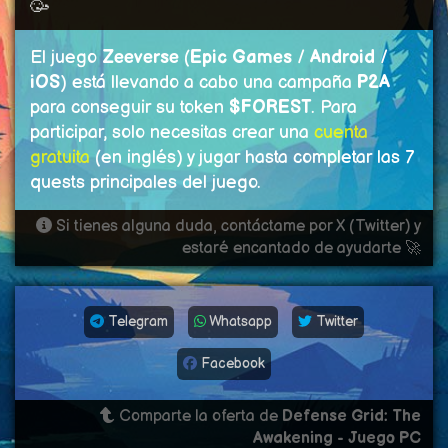
🥳
El juego
Zeeverse
(
Epic Games
/
Android
/
iOS
) está llevando a cabo una campaña
P2A
para conseguir su token
$FOREST
. Para
participar, solo necesitas crear una
cuenta
gratuita
(en inglés) y jugar hasta completar las 7
quests principales del juego.
Si tienes alguna duda, contáctame por X (Twitter) y
estaré encantado de ayudarte 🚀
Telegram
Whatsapp
Twitter
Facebook
Comparte la oferta de
Defense Grid: The
Awakening - Juego PC