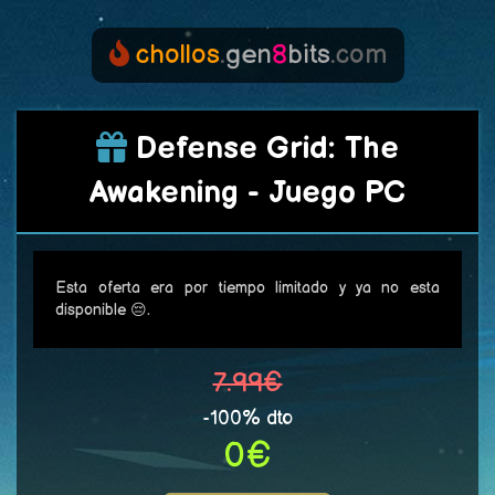
chollos
.
gen
8
bits
.com
Defense Grid: The
Awakening - Juego PC
Esta oferta era por tiempo limitado y ya no esta
disponible 😔.
7.99€
-100% dto
0€