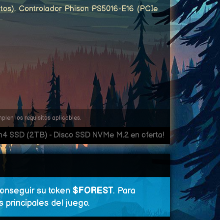
itos). Controlador Phison PS5016-E16 (PCIe
len los requisitos aplicables.
 SSD (2TB) - Disco SSD NVMe M.2 en oferta!
onseguir su token
$FOREST
. Para
s principales del juego.