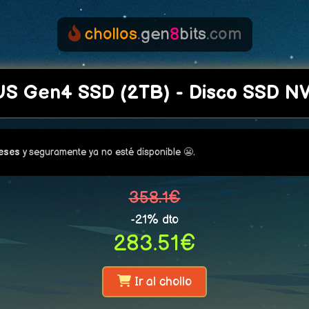
chollos
.
gen
8
bits
.com
S Gen4 SSD (2TB) - Disco SSD N
meses
y seguramente ya no esté disponible 😬.
358.1€
-21% dto
283.51€
Ir al chollo