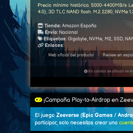
Precio mínimo histórico. 5000-4400MB/s Le
4.0), 3D TLC NAND flash. M.2 2280, NVMe 
Tienda:
Amazon España
Envío:
Nacional
Etiquetas:
Gigabyte, NVMe, M2, SSD, NAN
Enlaces:
Web oficial del producto
Review en espa
En calidad de afiliado de 
¡Campaña Play-to-Airdrop en Zeev
El juego
Zeeverse
(
Epic Games
/
Andro
participar, solo necesitas crear una
cuent