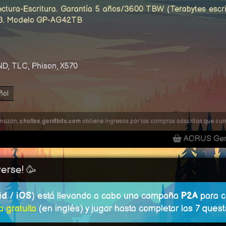
ctura-Escritura. Garantía 5 años/3600 TBW (Terabytes escr
1.3. Modelo GP-AG42TB
D, TLC, Phison, X570
ñol
Amazon,
chollos.gen8bits.com
obtiene ingresos por las compras adscritas que cump
AORUS Gen4
erse! 🥳
id
/
iOS
) está llevando a cabo una campaña
P2A
para c
a gratuita
(en inglés) y jugar hasta completar las 7 quest