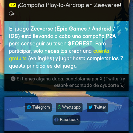
¡Campaña Play-to-Airdrop en Zeeverse!
🥳
El juego
Zeeverse
(
Epic Games
/
Android
/
iOS
) está llevando a cabo una campaña
P2A
para conseguir su token
$FOREST
. Para
participar, solo necesitas crear una
cuenta
gratuita
(en inglés) y jugar hasta completar las 7
quests principales del juego.
Si tienes alguna duda, contáctame por X (Twitter) y
estaré encantado de ayudarte 🚀
Telegram
Whatsapp
Twitter
Facebook