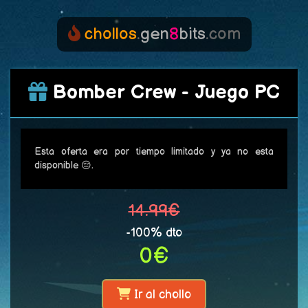
chollos
.
gen
8
bits
.com
Bomber Crew - Juego PC
Esta oferta era por tiempo limitado y ya no esta
disponible 😔.
14.99€
-100% dto
0€
Ir al chollo