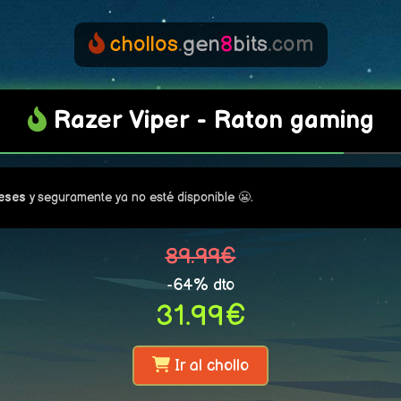
chollos
.
gen
8
bits
.com
Razer Viper - Raton gaming
meses
y seguramente ya no esté disponible 😬.
89.99€
-64% dto
31.99€
Ir al chollo