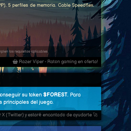
P). 5 perfiles de memoria. Cable Speedflex.
len los requisitos aplicables.
Razer Viper - Raton gaming en oferta!
onseguir su token
$FOREST
. Para
s principales del juego.
 X (Twitter) y estaré encantado de ayudarte 🚀