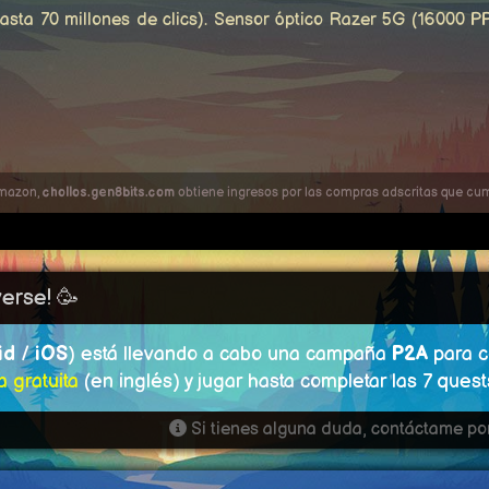
hasta 70 millones de clics). Sensor óptico Razer 5G (16000 PP
Amazon,
chollos.gen8bits.com
obtiene ingresos por las compras adscritas que cump
erse! 🥳
id
/
iOS
) está llevando a cabo una campaña
P2A
para c
a gratuita
(en inglés) y jugar hasta completar las 7 quest
Si tienes alguna duda, contáctame por