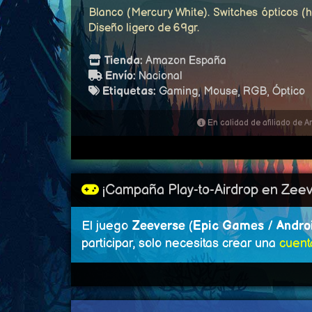
Blanco (Mercury White). Switches ópticos (
Diseño ligero de 69gr.
Tienda:
Amazon España
Envío:
Nacional
Etiquetas:
Gaming, Mouse, RGB, Óptico
En calidad de afiliado de 
¡Campaña Play-to-Airdrop en Zeev
El juego
Zeeverse
(
Epic Games
/
Andro
participar, solo necesitas crear una
cuent